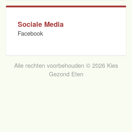
Sociale Media
Facebook
Alle rechten voorbehouden © 2026 Kies
Gezond Eten