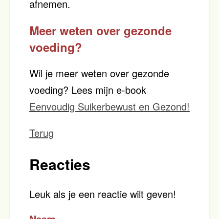
afnemen.
Meer weten over gezonde
voeding?
Wil je meer weten over gezonde
voeding? Lees mijn e-book
Eenvoudig Suikerbewust en Gezond!
Terug
Reacties
Leuk als je een reactie wilt geven!
Naam