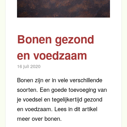
Bonen gezond
en voedzaam
16 juli 2020
Bonen zijn er in vele verschillende
soorten. Een goede toevoeging van
je voedsel en tegelijkertijd gezond
en voedzaam. Lees in dit artikel
meer over bonen.