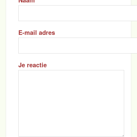
E-mail adres
Je reactie