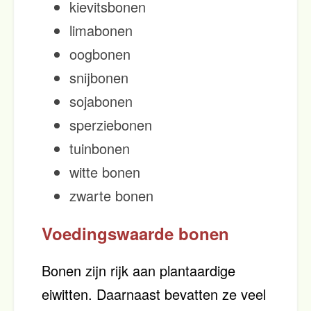
kievitsbonen
limabonen
oogbonen
snijbonen
sojabonen
sperziebonen
tuinbonen
witte bonen
zwarte bonen
Voedingswaarde bonen
Bonen zijn rijk aan plantaardige
eiwitten. Daarnaast bevatten ze veel