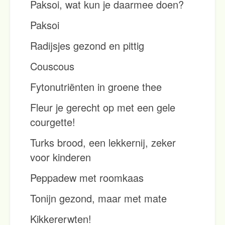
Paksoi, wat kun je daarmee doen?
Paksoi
Radijsjes gezond en pittig
Couscous
Fytonutriënten in groene thee
Fleur je gerecht op met een gele
courgette!
Turks brood, een lekkernij, zeker
voor kinderen
Peppadew met roomkaas
Tonijn gezond, maar met mate
Kikkererwten!