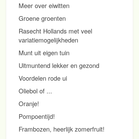
Meer over eiwitten
Groene groenten
Rasecht Hollands met veel
variatiemogelijkheden
Munt uit eigen tuin
Uitmuntend lekker en gezond
Voordelen rode ui
Oliebol of ...
Oranje!
Pompoentijd!
Frambozen, heerlijk zomerfruit!