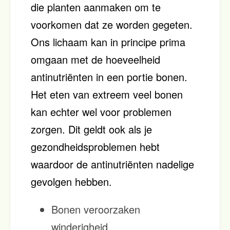
die planten aanmaken om te
voorkomen dat ze worden gegeten.
Ons lichaam kan in principe prima
omgaan met de hoeveelheid
antinutriënten in een portie bonen.
Het eten van extreem veel bonen
kan echter wel voor problemen
zorgen. Dit geldt ook als je
gezondheidsproblemen hebt
waardoor de antinutriënten nadelige
gevolgen hebben.
Bonen veroorzaken
winderigheid.