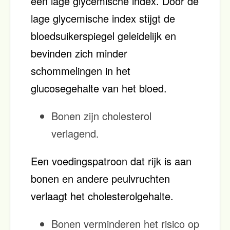
een lage glycemische index. Door de
lage glycemische index stijgt de
bloedsuikerspiegel geleidelijk en
bevinden zich minder
schommelingen in het
glucosegehalte van het bloed.
Bonen zijn cholesterol
verlagend.
Een voedingspatroon dat rijk is aan
bonen en andere peulvruchten
verlaagt het cholesterolgehalte.
Bonen verminderen het risico op