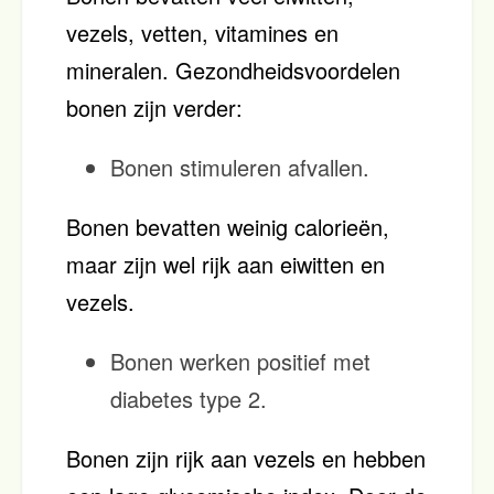
vezels, vetten, vitamines en
mineralen. Gezondheidsvoordelen
bonen zijn verder:
Bonen stimuleren afvallen.
Bonen bevatten weinig calorieën,
maar zijn wel rijk aan eiwitten en
vezels.
Bonen werken positief met
diabetes type 2.
Bonen zijn rijk aan vezels en hebben