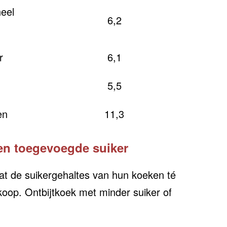
eel
6,2
r
6,1
5,5
en
11,3
en toegevoegde suiker
at de suikergehaltes van hun koeken té
e koop. Ontbijtkoek met minder suiker of