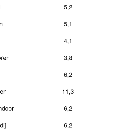
l
5,2
n
5,1
4,1
oren
3,8
6,2
pen
11,3
endoor
6,2
dij
6,2