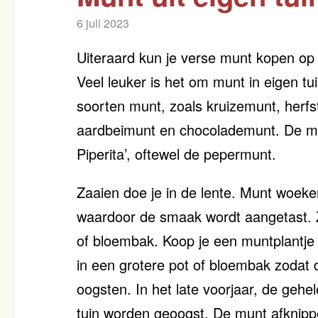
6 juli 2023
Uiteraard kun je verse munt kopen op h
Veel leuker is het om munt in eigen tu
soorten munt, zoals kruizemunt, herf
aardbeimunt en chocolademunt. De m
Piperita’, oftewel de pepermunt.
Zaaien doe je in de lente. Munt woekert
waardoor de smaak wordt aangetast. Z
of bloembak. Koop je een muntplantje i
in een grotere pot of bloembak zodat
oogsten. In het late voorjaar, de geh
tuin worden geoogst. De munt afknipp